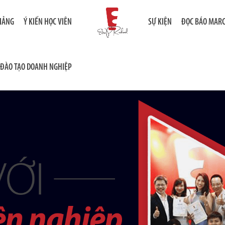
GIẢNG
Ý KIẾN HỌC VIÊN
SỰ KIỆN
ĐỌC BÁO MAR
ĐÀO TẠO DOANH NGHIỆP