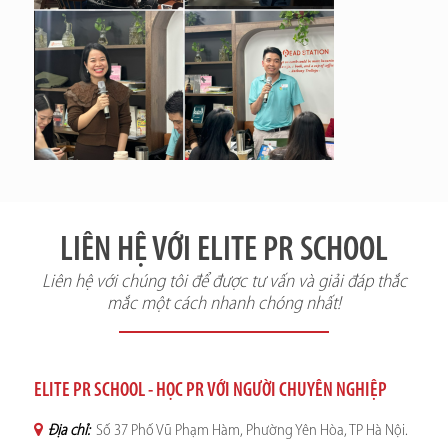
LIÊN HỆ VỚI ELITE PR SCHOOL
Liên hệ với chúng tôi để được tư vấn và giải đáp thắc
mắc một cách nhanh chóng nhất!
ELITE PR SCHOOL - HỌC PR VỚI NGƯỜI CHUYÊN NGHIỆP
Địa chỉ:
Số 37 Phố Vũ Phạm Hàm, Phường Yên Hòa, TP Hà Nội.