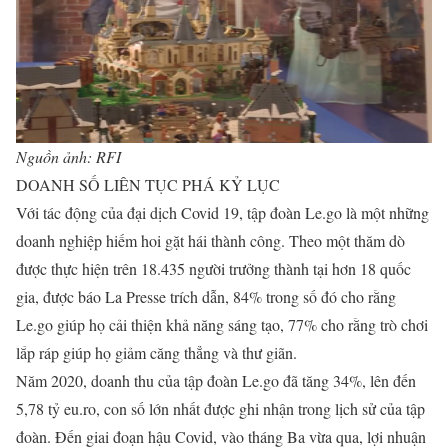
Nguồn ảnh: RFI
DOANH SỐ LIÊN TỤC PHÁ KỶ LỤC
Với tác động của đại dịch Covid 19, tập đoàn Le.go là một những
doanh nghiệp hiếm hoi gặt hái thành công. Theo một thăm dò
được thực hiện trên 18.435 người trưởng thành tại hơn 18 quốc
gia, được báo La Presse trích dẫn, 84% trong số đó cho rằng
Le.go giúp họ cải thiện khả năng sáng tạo, 77% cho rằng trò chơi
lắp ráp giúp họ giảm căng thẳng và thư giãn.
Năm 2020, doanh thu của tập đoàn Le.go đã tăng 34%, lên đến
5,78 tỷ eu.ro, con số lớn nhất được ghi nhận trong lịch sử của tập
đoàn. Đến giai đoạn hậu Covid, vào tháng Ba vừa qua, lợi nhuận