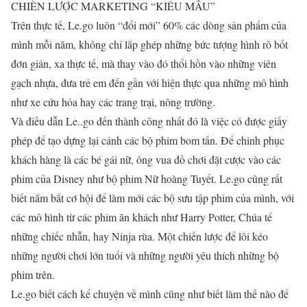
CHIẾN LƯỢC MARKETING “KIỂU MẪU”
Trên thực tế, Le.go luôn “đổi mới” 60% các dòng sản phẩm của
mình mỗi năm, không chỉ lắp ghép những bức tượng hình rô bốt
đơn giản, xa thực tế, mà thay vào đó thổi hồn vào những viên
gạch nhựa, đưa trẻ em đến gần với hiện thực qua những mô hình
như xe cứu hỏa hay các trang trại, nông trường.
Và điều dẫn Le..go đến thành công nhất đó là việc có được giấy
phép để tạo dựng lại cảnh các bộ phim bom tấn. Để chinh phục
khách hàng là các bé gái nữ, ông vua đồ chơi đặt cược vào các
phim của Disney như bộ phim Nữ hoàng Tuyết. Le.go cũng rất
biết nắm bắt cơ hội để làm mới các bộ sưu tập phim của mình, với
các mô hình từ các phim ăn khách như Harry Potter, Chúa tể
những chiếc nhẫn, hay Ninja rùa. Một chiến lược để lôi kéo
những người chơi lớn tuổi và những người yêu thích những bộ
phim trên.
Le.go biết cách kể chuyện về mình cũng như biết làm thế nào để