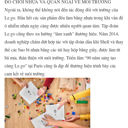
ĐỒ CHƠI NHỰA VÀ QUAN NGẠI VỀ MÔI TRƯỜNG
Ngoài ra, không thể không nói đến tác động đối với trường của
Le.go. Hầu hết các sản phẩm đều làm bằng nhựa trong khi vấn đề
ô nhiễm nhựa ngày càng được nhiều người quan tâm. Tập đoàn
Le.go cũng theo xu hướng “làm xanh” thương hiệu. Năm 2014,
doanh nghiệp chấm dứt hợp tác với tập đoàn dầu khí Shell và thay
thế các bao bì nhựa bằng các túi hay hộp bằng giấy, được làm từ
bã mía, thân thiện với môi trường. Triển lãm “90 năm sáng tạo
cùng Le.go” tại Paris cũng là dịp để thương hiệu trình bày các
cam kết về môi trường.