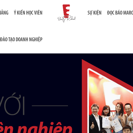
GIẢNG
Ý KIẾN HỌC VIÊN
SỰ KIỆN
ĐỌC BÁO MAR
ĐÀO TẠO DOANH NGHIỆP