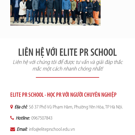
LIÊN HỆ VỚI ELITE PR SCHOOL
Liên hệ với chúng tôi để được tư vấn và giải đáp thắc
mắc một cách nhanh chóng nhất!
ELITE PR SCHOOL - HỌC PR VỚI NGƯỜI CHUYÊN NGHIỆP
Địa chỉ:
Số 37 Phố Vũ Phạm Hàm, Phường Yên Hòa, TP Hà Nội.
Hotline:
0967507843
Email:
info@eliteprschool.edu.vn