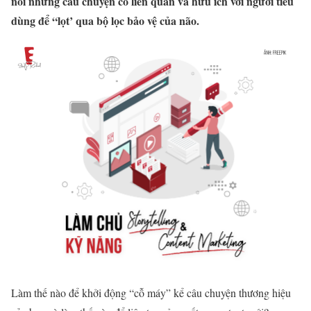
nói những câu chuyện có liên quan và hữu ích với người tiêu
dùng để “lọt’ qua bộ lọc bảo vệ của não.
Làm thế nào để khởi động “cỗ máy” kể câu chuyện thương hiệu