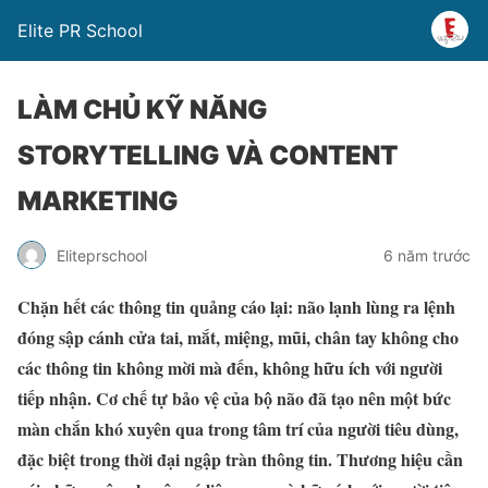
Elite PR School
LÀM CHỦ KỸ NĂNG
STORYTELLING VÀ CONTENT
MARKETING
Eliteprschool
6 năm trước
Chặn hết các thông tin quảng cáo lại: não lạnh lùng ra lệnh
đóng sập cánh cửa tai, mắt, miệng, mũi, chân tay không cho
các thông tin không mời mà đến, không hữu ích với người
tiếp nhận. Cơ chế tự bảo vệ của bộ não đã tạo nên một bức
màn chắn khó xuyên qua trong tâm trí của người tiêu dùng,
đặc biệt trong thời đại ngập tràn thông tin. Thương hiệu cần