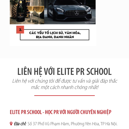
LIÊN HỆ VỚI ELITE PR SCHOOL
Liên hệ với chúng tôi để được tư vấn và giải đáp thắc
mắc một cách nhanh chóng nhất!
ELITE PR SCHOOL - HỌC PR VỚI NGƯỜI CHUYÊN NGHIỆP
Địa chỉ:
Số 37 Phố Vũ Phạm Hàm, Phường Yên Hòa, TP Hà Nội.