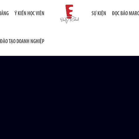
GIẢNG
Ý KIẾN HỌC VIÊN
SỰ KIỆN
ĐỌC BÁO MAR
ĐÀO TẠO DOANH NGHIỆP