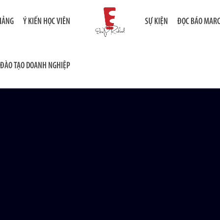
GIẢNG
Ý KIẾN HỌC VIÊN
SỰ KIỆN
ĐỌC BÁO MAR
ĐÀO TẠO DOANH NGHIỆP