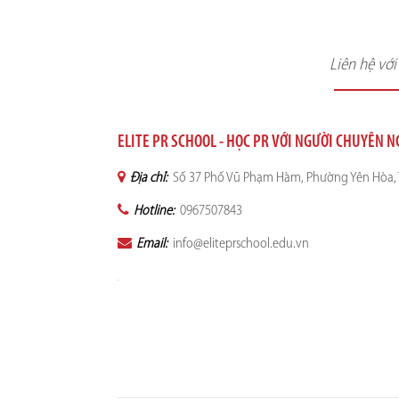
Liên hệ vớ
ELITE PR SCHOOL - HỌC PR VỚI NGƯỜI CHUYÊN 
Địa chỉ:
Số 37 Phố Vũ Phạm Hàm, Phường Yên Hòa, 
Hotline:
0967507843
Email:
info@eliteprschool.edu.vn