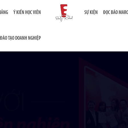
GIẢNG
Ý KIẾN HỌC VIÊN
SỰ KIỆN
ĐỌC BÁO MAR
ĐÀO TẠO DOANH NGHIỆP