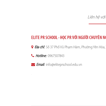
Liên hệ vớ
ELITE PR SCHOOL - HỌC PR VỚI NGƯỜI CHUYÊN 
Địa chỉ:
Số 37 Phố Vũ Phạm Hàm, Phường Yên Hòa, 
Hotline:
0967507843
Email:
info@eliteprschool.edu.vn