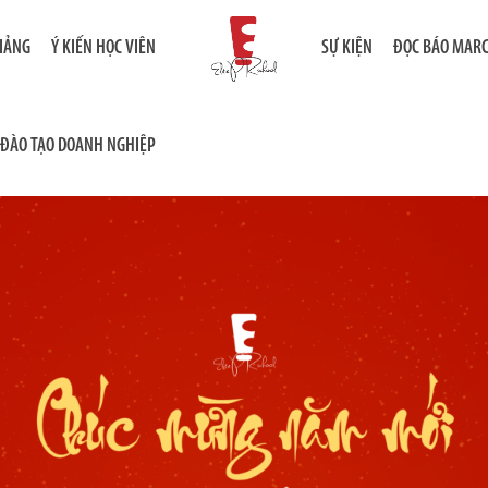
GIẢNG
Ý KIẾN HỌC VIÊN
SỰ KIỆN
ĐỌC BÁO MAR
ĐÀO TẠO DOANH NGHIỆP