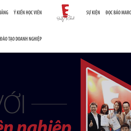
GIẢNG
Ý KIẾN HỌC VIÊN
SỰ KIỆN
ĐỌC BÁO MAR
ĐÀO TẠO DOANH NGHIỆP