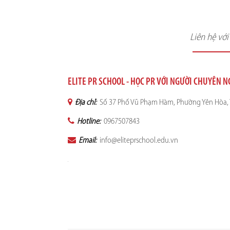
Liên hệ vớ
ELITE PR SCHOOL - HỌC PR VỚI NGƯỜI CHUYÊN 
Địa chỉ:
Số 37 Phố Vũ Phạm Hàm, Phường Yên Hòa, 
Hotline:
0967507843
Email:
info@eliteprschool.edu.vn