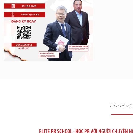
Liên hệ vớ
ELITE PR SCHOOL - HỌC PR VỚI NGƯỜI CHUYÊN 