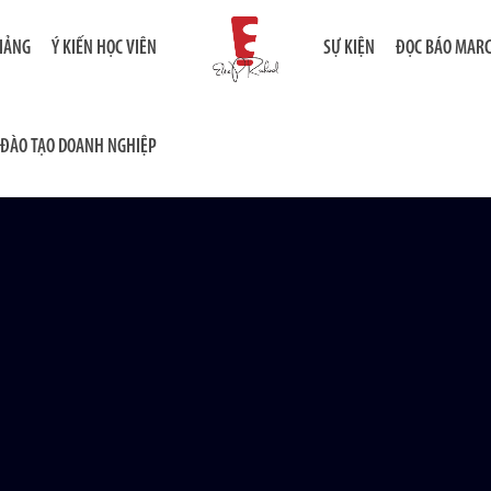
GIẢNG
Ý KIẾN HỌC VIÊN
SỰ KIỆN
ĐỌC BÁO MAR
ĐÀO TẠO DOANH NGHIỆP