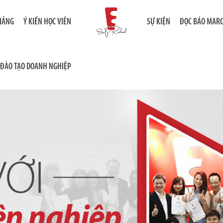
GIẢNG
Ý KIẾN HỌC VIÊN
SỰ KIỆN
ĐỌC BÁO MAR
ĐÀO TẠO DOANH NGHIỆP