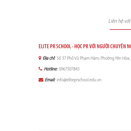
Liên hệ vớ
ELITE PR SCHOOL - HỌC PR VỚI NGƯỜI CHUYÊN 
Địa chỉ:
Số 37 Phố Vũ Phạm Hàm, Phường Yên Hòa, 
Hotline:
0967507843
Email:
info@eliteprschool.edu.vn