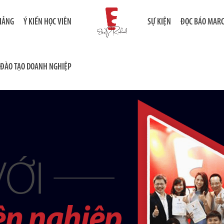
GIẢNG
Ý KIẾN HỌC VIÊN
SỰ KIỆN
ĐỌC BÁO MAR
ĐÀO TẠO DOANH NGHIỆP