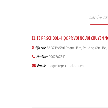
Liên hệ vớ
ELITE PR SCHOOL - HỌC PR VỚI NGƯỜI CHUYÊN 
Địa chỉ:
Số 37 Phố Vũ Phạm Hàm, Phường Yên Hòa, 
Hotline:
0967507843
Email:
info@eliteprschool.edu.vn