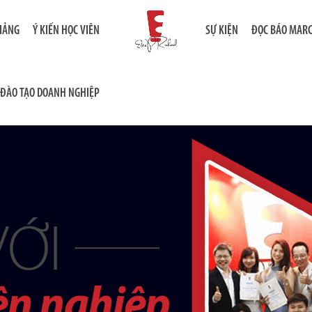
GIẢNG
Ý KIẾN HỌC VIÊN
SỰ KIỆN
ĐỌC BÁO MAR
ĐÀO TẠO DOANH NGHIỆP