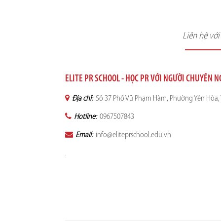
Liên hệ vớ
ELITE PR SCHOOL - HỌC PR VỚI NGƯỜI CHUYÊN 
Địa chỉ:
Số 37 Phố Vũ Phạm Hàm, Phường Yên Hòa, 
Hotline:
0967507843
Email:
info@eliteprschool.edu.vn