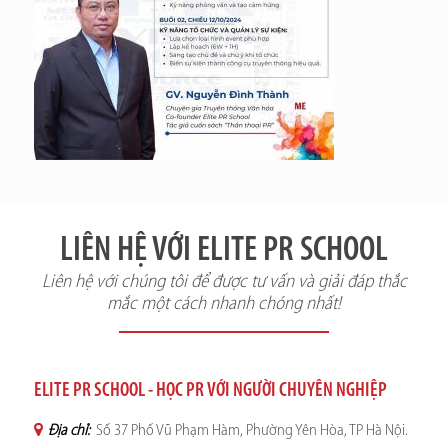
LIÊN HỆ VỚI ELITE PR SCHOOL
Liên hệ với chúng tôi để được tư vấn và giải đáp thắc
mắc một cách nhanh chóng nhất!
ELITE PR SCHOOL - HỌC PR VỚI NGƯỜI CHUYÊN NGHIỆP
Địa chỉ:
Số 37 Phố Vũ Phạm Hàm, Phường Yên Hòa, TP Hà Nội.