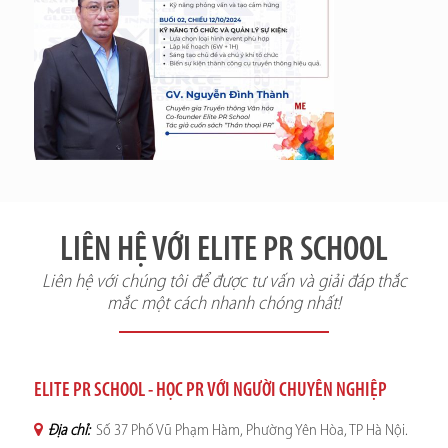
LIÊN HỆ VỚI ELITE PR SCHOOL
Liên hệ với chúng tôi để được tư vấn và giải đáp thắc
mắc một cách nhanh chóng nhất!
ELITE PR SCHOOL - HỌC PR VỚI NGƯỜI CHUYÊN NGHIỆP
Địa chỉ:
Số 37 Phố Vũ Phạm Hàm, Phường Yên Hòa, TP Hà Nội.