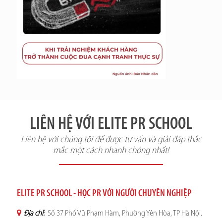
LIÊN HỆ VỚI ELITE PR SCHOOL
Liên hệ với chúng tôi để được tư vấn và giải đáp thắc
mắc một cách nhanh chóng nhất!
ELITE PR SCHOOL - HỌC PR VỚI NGƯỜI CHUYÊN NGHIỆP
Địa chỉ:
Số 37 Phố Vũ Phạm Hàm, Phường Yên Hòa, TP Hà Nội.