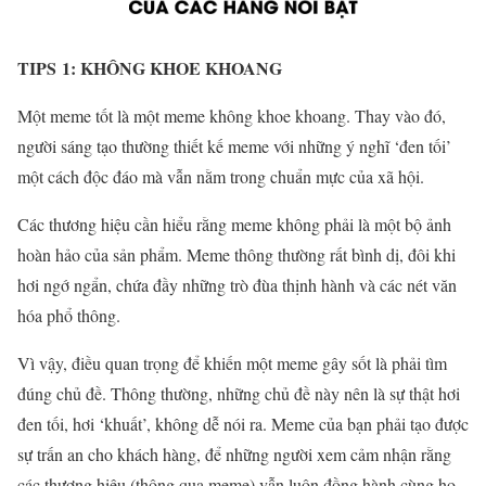
TIPS 1: KHÔNG KHOE KHOANG
Một meme tốt là một meme không khoe khoang. Thay vào đó,
người sáng tạo thường thiết kế meme với những ý nghĩ ‘đen tối’
một cách độc đáo mà vẫn nằm trong chuẩn mực của xã hội.
Các thương hiệu cần hiểu rằng meme không phải là một bộ ảnh
hoàn hảo của sản phẩm. Meme thông thường rất bình dị, đôi khi
hơi ngớ ngẩn, chứa đầy những trò đùa thịnh hành và các nét văn
hóa phổ th
ông.
Vì vậy, điều quan trọng để khiến một meme gây sốt là phải tìm
đúng chủ đề. Thông thường, những chủ đề này nên là sự thật hơi
đen tối, hơi ‘khuất’, không dễ nói ra. Meme của bạn phải tạo được
sự trấn an cho khách hàng, để những người xem cảm nhận rằng
các thương hiệu (thông qua meme) vẫn luôn đồng hành cùng họ.