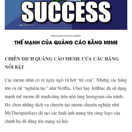
CHIẾN DỊCH QUẢNG CÁO MEME CỦA CÁC HÃNG
NỔI BẬT
Các meme nhìn có vẻ ngây ngô và hơi “trẻ con”. Nhưng các hãng
lớn và rất “nghiêm túc” như Netflix, Uber hay JetBlue đã sử dụng
mạnh mẽ meme để marketing trên nền tảng Instagram của mình.
Họ chọn những dịch vụ chuyên tạo meme chuyên nghiệp như
MyTherapistSays để tạo các hình ảnh mang tên cùng logo của
chính họ để đăng lên mạng xã hội.