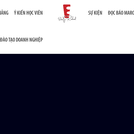
GIẢNG
Ý KIẾN HỌC VIÊN
SỰ KIỆN
ĐỌC BÁO MAR
ĐÀO TẠO DOANH NGHIỆP