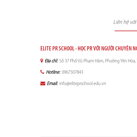
Liên hệ vớ
ELITE PR SCHOOL - HỌC PR VỚI NGƯỜI CHUYÊN 
Địa chỉ:
Số 37 Phố Vũ Phạm Hàm, Phường Yên Hòa, 
Hotline:
0967507843
Email:
info@eliteprschool.edu.vn