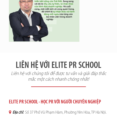
LIÊN HỆ VỚI ELITE PR SCHOOL
Liên hệ với chúng tôi để được tư vấn và giải đáp thắc
mắc một cách nhanh chóng nhất!
ELITE PR SCHOOL - HỌC PR VỚI NGƯỜI CHUYÊN NGHIỆP
Địa chỉ:
Số 37 Phố Vũ Phạm Hàm, Phường Yên Hòa, TP Hà Nội.