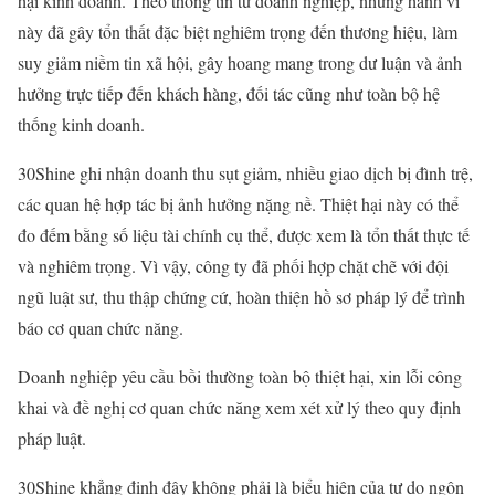
hại kinh doanh. Theo thông tin từ doanh nghiệp, những hành vi
này đã gây tổn thất đặc biệt nghiêm trọng đến thương hiệu, làm
suy giảm niềm tin xã hội, gây hoang mang trong dư luận và ảnh
hưởng trực tiếp đến khách hàng, đối tác cũng như toàn bộ hệ
thống kinh doanh.
30Shine ghi nhận doanh thu sụt giảm, nhiều giao dịch bị đình trệ,
các quan hệ hợp tác bị ảnh hưởng nặng nề. Thiệt hại này có thể
đo đếm bằng số liệu tài chính cụ thể, được xem là tổn thất thực tế
và nghiêm trọng. Vì vậy, công ty đã phối hợp chặt chẽ với đội
ngũ luật sư, thu thập chứng cứ, hoàn thiện hồ sơ pháp lý để trình
báo cơ quan chức năng.
Doanh nghiệp yêu cầu bồi thường toàn bộ thiệt hại, xin lỗi công
khai và đề nghị cơ quan chức năng xem xét xử lý theo quy định
pháp luật.
30Shine khẳng định đây không phải là biểu hiện của tự do ngôn