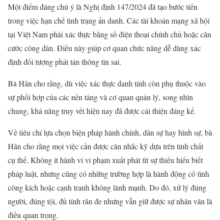
Một điểm đáng chú ý là Nghị định 147/2024 đã tạo bước tiến
trong việc hạn chế tình trạng ẩn danh. Các tài khoản mạng xã hội
tại Việt Nam phải xác thực bằng số điện thoại chính chủ hoặc căn
cước công dân. Điều này giúp cơ quan chức năng dễ dàng xác
định đối tượng phát tán thông tin sai.
Bà Hân cho rằng, dù việc xác thực danh tính còn phụ thuộc vào
sự phối hợp của các nền tảng và cơ quan quản lý, song nhìn
chung, khả năng truy vết hiện nay đã được cải thiện đáng kể.
Về tiêu chí lựa chọn biện pháp hành chính, dân sự hay hình sự, bà
Hân cho rằng mọi việc cần được cân nhắc kỹ dựa trên tính chất
cụ thể. Không ít hành vi vi phạm xuất phát từ sự thiếu hiểu biết
pháp luật, nhưng cũng có những trường hợp là hành động cố tình
công kích hoặc cạnh tranh không lành mạnh. Do đó, xử lý đúng
người, đúng tội, đủ tính răn đe nhưng vẫn giữ được sự nhân văn là
điều quan trọng.