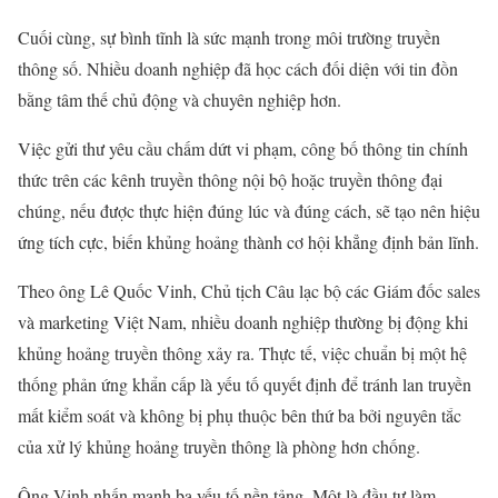
Cuối cùng, sự bình tĩnh là sức mạnh trong môi trường truyền
thông số. Nhiều doanh nghiệp đã học cách đối diện với tin đồn
bằng tâm thế chủ động và chuyên nghiệp hơn.
Việc gửi thư yêu cầu chấm dứt vi phạm, công bố thông tin chính
thức trên các kênh truyền thông nội bộ hoặc truyền thông đại
chúng, nếu được thực hiện đúng lúc và đúng cách, sẽ tạo nên hiệu
ứng tích cực, biến khủng hoảng thành cơ hội khẳng định bản lĩnh.
Theo ông Lê Quốc Vinh, Chủ tịch Câu lạc bộ các Giám đốc sales
và marketing Việt Nam, nhiều doanh nghiệp thường bị động khi
khủng hoảng truyền thông xảy ra. Thực tế, việc chuẩn bị một hệ
thống phản ứng khẩn cấp là yếu tố quyết định để tránh lan truyền
mất kiểm soát và không bị phụ thuộc bên thứ ba bởi nguyên tắc
của xử lý khủng hoảng truyền thông là phòng hơn chống.
Ông Vinh nhấn mạnh ba yếu tố nền tảng. Một là đầu tư làm