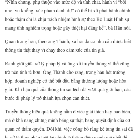
“Nhìn chung, phụ thuộc vào mức độ và tính chất, hành vi “bôi
nhọ, vu khống, xúc phạm danh dự” có thể bị xử phạt hành chính
hoặc thậm chí là chịu trách nhiệm hình sự theo Bộ Luật Hình sự
mang tính nghiêm trọng hoặc gây thiệt hại đáng kể”, bà Hân nói.
Quan trọng hơn, theo ông Thành, xã hội đã có nhu cầu được biết
thông tin thật thay vì chạy theo cảm xúc của tin giả.
Ranh giới giữa xử lý pháp lý và ứng xử truyền thông vì thế cũng
trở nên tinh tế hơn. Ông Thành cho rằng, trong hầu hết trường
hợp, doanh nghiệp có thể bắt đầu bằng thương lượng hoặc hòa
giải. Khi hậu quả của thông tin sai lệch đã vượt quá giới hạn, các
bước đi pháp lý trở thành lựa chọn cần thiết.
Truyền thông hiệu quả không nằm ở việc giải thích hay bao biện,
mà ở khả năng chứng minh bằng sự thật, bằng quyết định của cơ
quan có thẩm quyền. Đôi khi, việc công bố rằng kẻ tung tin sai đã
bị xử lý theo pháp luật lại chính là thông điệp mạnh mẽ nhất để