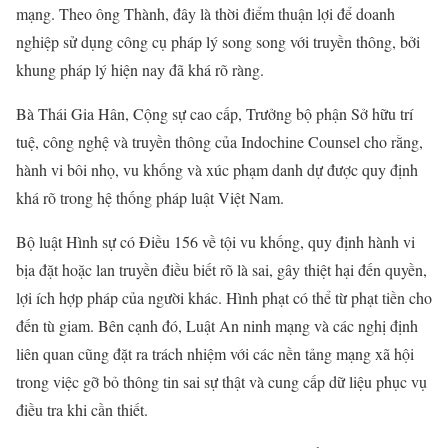
mạng. Theo ông Thành, đây là thời điểm thuận lợi để doanh
nghiệp sử dụng công cụ pháp lý song song với truyền thông, bởi
khung pháp lý hiện nay đã khá rõ ràng.
Bà Thái Gia Hân, Cộng sự cao cấp, Trưởng bộ phận Sở hữu trí
tuệ, công nghệ và truyền thông của Indochine Counsel cho rằng,
hành vi bôi nhọ, vu khống và xúc phạm danh dự được quy định
khá rõ trong hệ thống pháp luật Việt Nam.
Bộ luật Hình sự có Điều 156 về tội vu khống, quy định hành vi
bịa đặt hoặc lan truyền điều biết rõ là sai, gây thiệt hại đến quyền,
lợi ích hợp pháp của người khác. Hình phạt có thể từ phạt tiền cho
đến tù giam. Bên cạnh đó, Luật An ninh mạng và các nghị định
liên quan cũng đặt ra trách nhiệm với các nền tảng mạng xã hội
trong việc gỡ bỏ thông tin sai sự thật và cung cấp dữ liệu phục vụ
điều tra khi cần thiết.