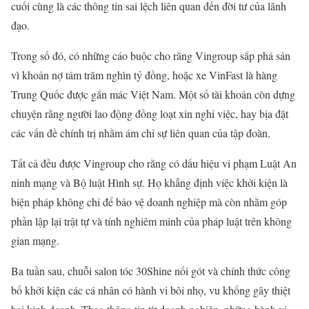
cuối cùng là các thông tin sai lệch liên quan đến đời tư của lãnh
đạo.
Trong số đó, có những cáo buộc cho rằng Vingroup sắp phá sản
vì khoản nợ tám trăm nghìn tỷ đồng, hoặc xe VinFast là hàng
Trung Quốc được gắn mác Việt Nam. Một số tài khoản còn dựng
chuyện rằng người lao động đồng loạt xin nghỉ việc, hay bịa đặt
các vấn đề chính trị nhằm ám chỉ sự liên quan của tập đoàn.
Tất cả đều được Vingroup cho rằng có dấu hiệu vi phạm Luật An
ninh mạng và Bộ luật Hình sự. Họ khẳng định việc khởi kiện là
biện pháp không chỉ để bảo vệ doanh nghiệp mà còn nhằm góp
phần lập lại trật tự và tính nghiêm minh của pháp luật trên không
gian mạng.
Ba tuần sau, chuỗi salon tóc 30Shine nối gót và chính thức công
bố khởi kiện các cá nhân có hành vi bôi nhọ, vu khống gây thiệt