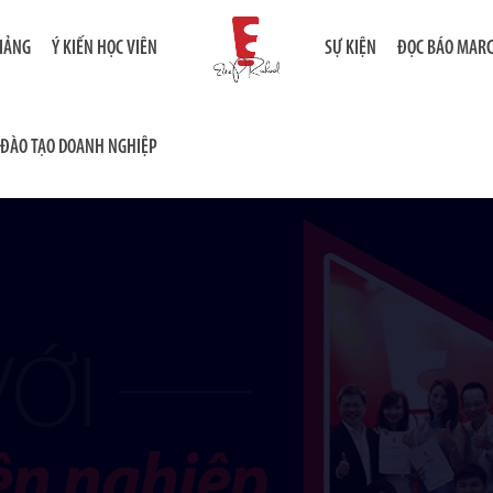
GIẢNG
Ý KIẾN HỌC VIÊN
SỰ KIỆN
ĐỌC BÁO MAR
ĐÀO TẠO DOANH NGHIỆP