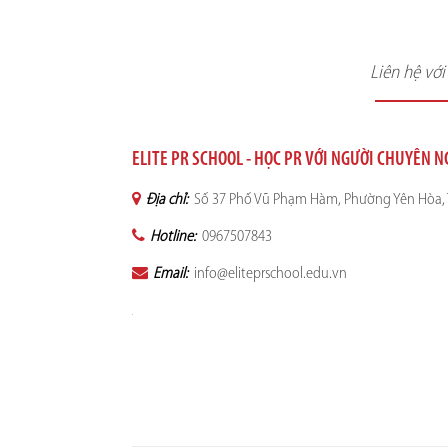
Liên hệ vớ
ELITE PR SCHOOL - HỌC PR VỚI NGƯỜI CHUYÊN 
Địa chỉ:
Số 37 Phố Vũ Phạm Hàm, Phường Yên Hòa, 
Hotline:
0967507843
Email:
info@eliteprschool.edu.vn