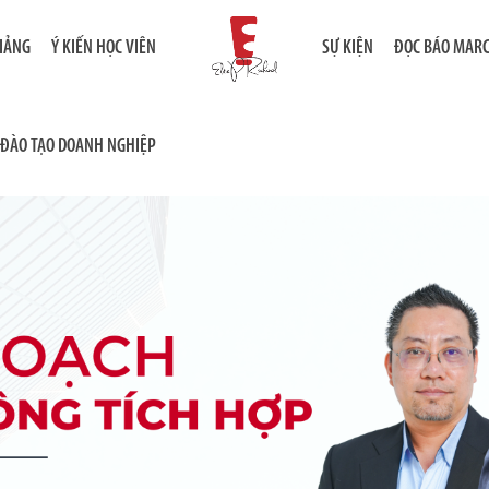
GIẢNG
Ý KIẾN HỌC VIÊN
SỰ KIỆN
ĐỌC BÁO MAR
ĐÀO TẠO DOANH NGHIỆP