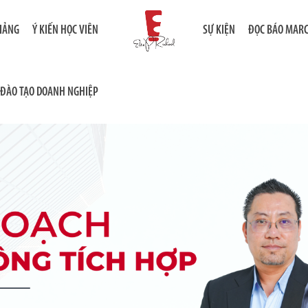
GIẢNG
Ý KIẾN HỌC VIÊN
SỰ KIỆN
ĐỌC BÁO MAR
ĐÀO TẠO DOANH NGHIỆP