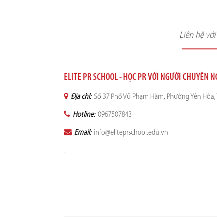
Liên hệ vớ
ELITE PR SCHOOL - HỌC PR VỚI NGƯỜI CHUYÊN 
Địa chỉ:
Số 37 Phố Vũ Phạm Hàm, Phường Yên Hòa, 
Hotline:
0967507843
Email:
info@eliteprschool.edu.vn