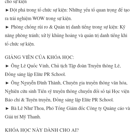
cho sự kiện
►Đột phá trong tổ chức sự kiện: Những yếu tố quan trọng để tạo
ra trải nghiệm WOW trong sự kiện.
► Phòng chống rủi ro & Quản trị danh tiếng trong sự kiện: Kỹ
năng phòng tránh; xử lý khủng hoảng và quản trị danh tiếng khi
tổ chức sự kiện.
GIẢNG VIÊN CỦA KHÓA HỌC:
► Ông Lê Quốc Vinh, Chủ tịch Tập đoàn Truyền thông Lê,
Đồng sáng lập Elite PR School.
► Ông Nguyễn Đình Thành, Chuyên gia truyền thông văn hóa,
Nghiên cứu sinh Tiến sỹ truyền thông chuyển đổi số tại Học viện
Báo chí & Tuyên truyền, Đồng sáng lập Elite PR School.
► Bà Lê Như Thoa, Phó Tổng Giám đốc Công ty Quảng cáo và
Giải trí Mỹ Thanh.
KHÓA HỌC NÀY DÀNH CHO AI?