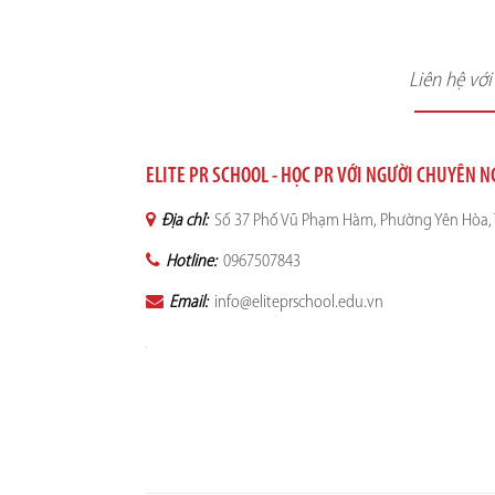
Liên hệ vớ
ELITE PR SCHOOL - HỌC PR VỚI NGƯỜI CHUYÊN 
Địa chỉ:
Số 37 Phố Vũ Phạm Hàm, Phường Yên Hòa, 
Hotline:
0967507843
Email:
info@eliteprschool.edu.vn