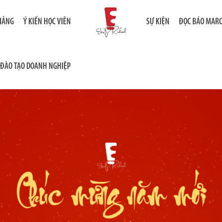
GIẢNG
Ý KIẾN HỌC VIÊN
SỰ KIỆN
ĐỌC BÁO MAR
ĐÀO TẠO DOANH NGHIỆP