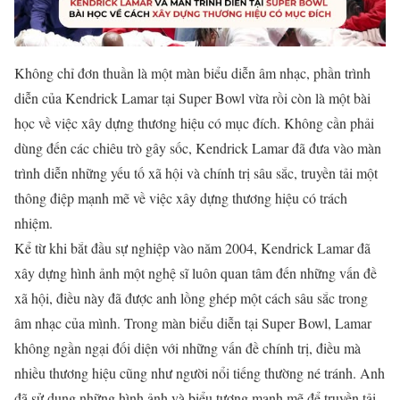
Không chỉ đơn thuần là một màn biểu diễn âm nhạc, phần trình
diễn của Kendrick Lamar tại Super Bowl vừa rồi còn là một bài
học về việc xây dựng thương hiệu có mục đích. Không cần phải
dùng đến các chiêu trò gây sốc, Kendrick Lamar đã đưa vào màn
trình diễn những yếu tố xã hội và chính trị sâu sắc, truyền tải một
thông điệp mạnh mẽ về việc xây dựng thương hiệu có trách
nhiệm.
Kể từ khi bắt đầu sự nghiệp vào năm 2004, Kendrick Lamar đã
xây dựng hình ảnh một nghệ sĩ luôn quan tâm đến những vấn đề
xã hội, điều này đã được anh lồng ghép một cách sâu sắc trong
âm nhạc của mình. Trong màn biểu diễn tại Super Bowl, Lamar
không ngần ngại đối diện với những vấn đề chính trị, điều mà
nhiều thương hiệu cũng như người nổi tiếng thường né tránh. Anh
đã sử dụng những hình ảnh và biểu tượng mạnh mẽ để truyền tải