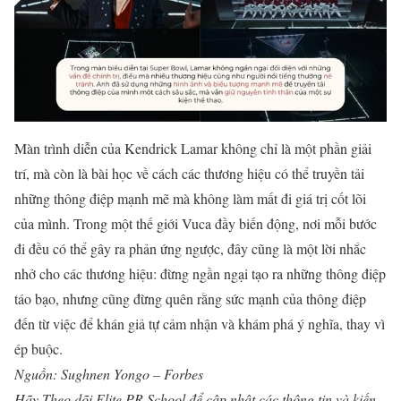
Màn trình diễn của Kendrick Lamar không chỉ là một phần giải
trí, mà còn là bài học về cách các thương hiệu có thể truyền tải
những thông điệp mạnh mẽ mà không làm mất đi giá trị cốt lõi
của mình. Trong một thế giới Vuca đầy biến động, nơi mỗi bước
đi đều có thể gây ra phản ứng ngược, đây cũng là một lời nhắc
nhở cho các thương hiệu: đừng ngần ngại tạo ra những thông điệp
táo bạo, nhưng cũng đừng quên rằng sức mạnh của thông điệp
đến từ việc để khán giả tự cảm nhận và khám phá ý nghĩa, thay vì
ép buộc.
Nguồn: Sughnen Yongo – Forbes
Hãy Theo dõi Elite PR School để cập nhật các thông tin và kiến