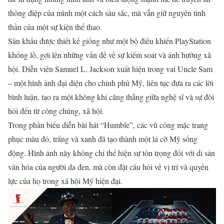
thông điệp của mình một cách sâu sắc, mà vẫn giữ nguyên tinh
thần của một sự kiện thể thao.
Sân khấu được thiết kế giống như một bộ điều khiển PlayStation
khổng lồ, gợi lên những vấn đề về sự kiểm soát và ảnh hưởng xã
hội. Diễn viên Samuel L. Jackson xuất hiện trong vai Uncle Sam
– một hình ảnh đại diện cho chính phủ Mỹ, liên tục đưa ra các lời
bình luận, tạo ra một không khí căng thẳng giữa nghệ sĩ và sự đòi
hỏi đến từ công chúng, xã hội.
Trong phần biểu diễn bài hát “Humble”, các vũ công mặc trang
phục màu đỏ, trắng và xanh đã tạo thành một lá cờ Mỹ sống
động. Hình ảnh này không chỉ thể hiện sự tôn trọng đối với di sản
văn hóa của người da đen, mà còn đặt câu hỏi về vị trí và quyền
lực của họ trong xã hội Mỹ hiện đại.