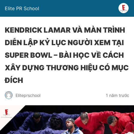
Elite PR School
KENDRICK LAMAR VÀ MÀN TRÌNH
DIỄN LẬP KỶ LỤC NGƯỜI XEM TẠI
SUPER BOWL – BÀI HỌC VỀ CÁCH
XÂY DỰNG THƯƠNG HIỆU CÓ MỤC
ĐÍCH
Eliteprschool
1 năm trước