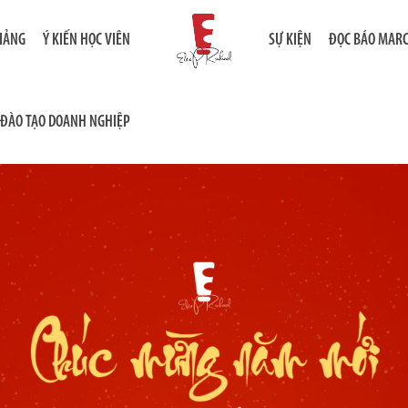
GIẢNG
Ý KIẾN HỌC VIÊN
SỰ KIỆN
ĐỌC BÁO MAR
ĐÀO TẠO DOANH NGHIỆP