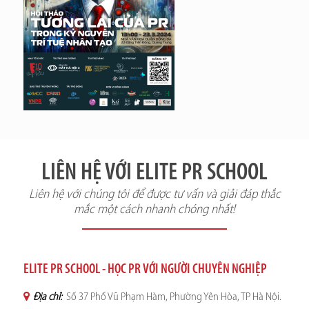
LIÊN HỆ VỚI ELITE PR SCHOOL
Liên hệ với chúng tôi để được tư vấn và giải đáp thắc
mắc một cách nhanh chóng nhất!
ELITE PR SCHOOL - HỌC PR VỚI NGƯỜI CHUYÊN NGHIỆP
Địa chỉ:
Số 37 Phố Vũ Phạm Hàm, Phường Yên Hòa, TP Hà Nội.