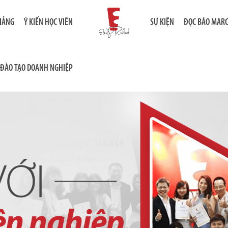
GIẢNG
Ý KIẾN HỌC VIÊN
SỰ KIỆN
ĐỌC BÁO MAR
ĐÀO TẠO DOANH NGHIỆP