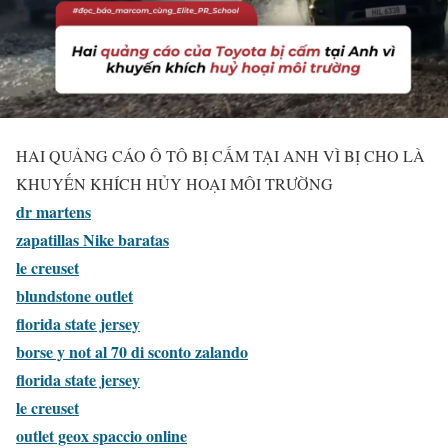
HAI QUẢNG CÁO Ô TÔ BỊ CẤM TẠI ANH VÌ BỊ CHO LÀ
KHUYẾN KHÍCH HỦY HOẠI MÔI TRƯỜNG
dr martens
zapatillas Nike baratas
le creuset
blundstone outlet
florida state jersey
borse y not al 70 di sconto zalando
florida state jersey
le creuset
outlet geox spaccio online