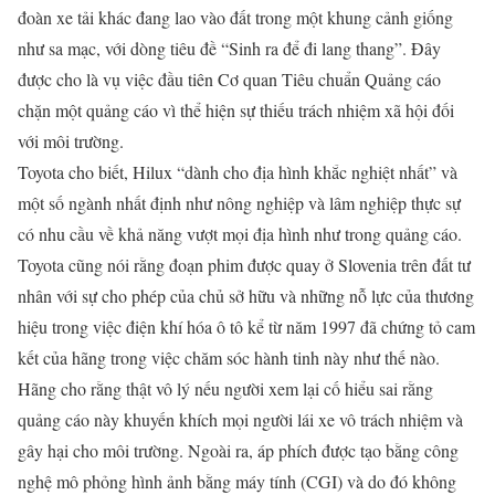
đoàn xe tải khác đang lao vào đất trong một khung cảnh giống
như sa mạc, với dòng tiêu đề “Sinh ra để đi lang thang”. Đây
được cho là vụ việc đầu tiên Cơ quan Tiêu chuẩn Quảng cáo
chặn một quảng cáo vì thể hiện sự thiếu trách nhiệm xã hội đối
với môi trường.
Toyota cho biết, Hilux “dành cho địa hình khắc nghiệt nhất” và
một số ngành nhất định như nông nghiệp và lâm nghiệp thực sự
có nhu cầu về khả năng vượt mọi địa hình như trong quảng cáo.
Toyota cũng nói rằng đoạn phim được quay ở Slovenia trên đất tư
nhân với sự cho phép của chủ sở hữu và những nỗ lực của thương
hiệu trong việc điện khí hóa ô tô kể từ năm 1997 đã chứng tỏ cam
kết của hãng trong việc chăm sóc hành tinh này như thế nào.
Hãng cho rằng thật vô lý nếu người xem lại cố hiểu sai rằng
quảng cáo này khuyến khích mọi người lái xe vô trách nhiệm và
gây hại cho môi trường. Ngoài ra, áp phích được tạo bằng công
nghệ mô phỏng hình ảnh bằng máy tính (CGI) và do đó không