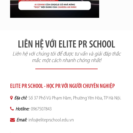
LIÊN HỆ VỚI ELITE PR SCHOOL
Liên hệ với chúng tôi để được tư vấn và giải đáp thắc
mắc một cách nhanh chóng nhất!
ELITE PR SCHOOL - HỌC PR VỚI NGƯỜI CHUYÊN NGHIỆP
Địa chỉ:
Số 37 Phố Vũ Phạm Hàm, Phường Yên Hòa, TP Hà Nội.
Hotline:
0967507843
Email:
info@eliteprschool.edu.vn