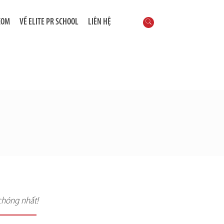
COM
VỀ ELITE PR SCHOOL
LIÊN HỆ
chóng nhất!