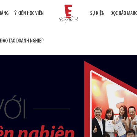
GIẢNG
Ý KIẾN HỌC VIÊN
SỰ KIỆN
ĐỌC BÁO MAR
ĐÀO TẠO DOANH NGHIỆP