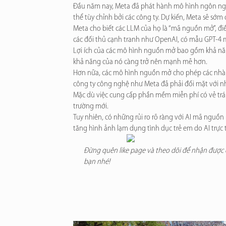
Đầu năm nay, Meta đã phát hành mô hình ngôn ngữ 
thể tùy chỉnh bởi các công ty. Dự kiến, Meta sẽ sớ
Meta cho biết các LLM của họ là “mã nguồn mở”, điều
các đối thủ cạnh tranh như OpenAI, có mẫu GPT-4 
Lợi ích của các mô hình nguồn mở bao gồm khả năng
khả năng của nó càng trở nên mạnh mẽ hơn.
Hơn nữa, các mô hình nguồn mở cho phép các nhà ng
công ty công nghệ như Meta đã phải đối mặt với nhi
Mặc dù việc cung cấp phần mềm miễn phí có vẻ trái 
trường mới.
Tuy nhiên, có những rủi ro rõ ràng với AI mã nguồn
tăng hình ảnh lạm dụng tình dục trẻ em do AI trực t
Đừng quên like page và theo dõi để nhận được c
bạn nhé!