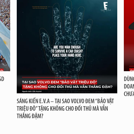
SD
DÙNG
DOAN
CHƯ
SÁNG KIẾN E.V.A – TẠI SAO VOLVO ĐEM “BẢO VẬT
TRIỆU ĐÔ” TẶNG KHÔNG CHO ĐỐI THỦ MÀ VẪN
THẮNG ĐẬM?