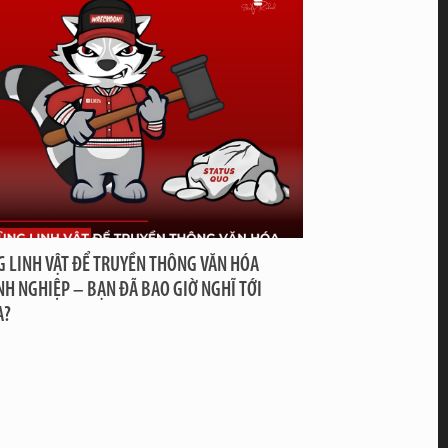
 LINH VẬT ĐỂ TRUYỀN THÔNG VĂN HÓA
H NGHIỆP – BẠN ĐÃ BAO GIỜ NGHĨ TỚI
A?