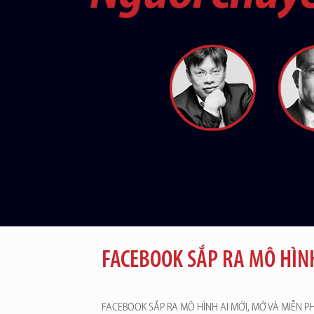
FACEBOOK SẮP RA MÔ HÌNH
FACEBOOK SẮP RA MÔ HÌNH AI MỚI, MỞ VÀ MIỄN P