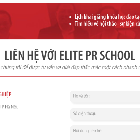
Lịch khai giảng khóa học đào t
Tìm hiểu về hội thảo - sự kiện c
LIÊN HỆ VỚI ELITE PR SCHOOL
i chúng tôi để được tư vấn và giải đáp thắc mắc một cách nhanh 
NGHIỆP
TP Hà Nội.