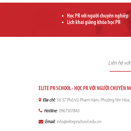
Học PR với người chuyên nghiệp
Lịch khai giảng khóa học PR
Liên hệ vớ
ELITE PR SCHOOL - HỌC PR VỚI NGƯỜI CHUYÊN 
Địa chỉ:
Số 37 Phố Vũ Phạm Hàm, Phường Yên Hòa, 
Hotline:
0967507843
Email:
info@eliteprschool.edu.vn