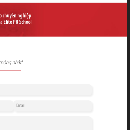
ạo chuyên nghiệp
ủa Elite PR School
chóng nhất!