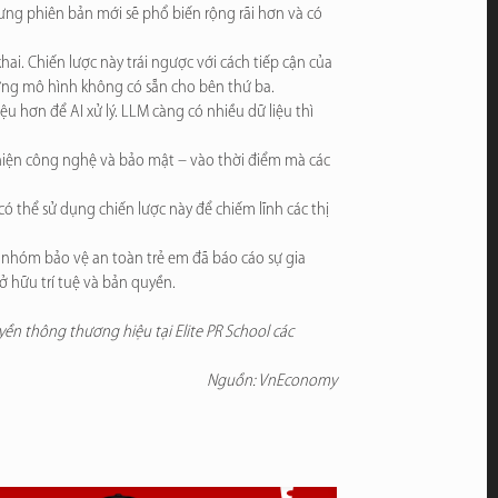
ng phiên bản mới sẽ phổ biến rộng rãi hơn và có
ai. Chiến lược này trái ngược với cách tiếp cận của
ựng mô hình không có sẵn cho bên thứ ba.
hơn để AI xử lý. LLM càng có nhiều dữ liệu thì
thiện công nghệ và bảo mật – vào thời điểm mà các
ó thể sử dụng chiến lược này để chiếm lĩnh các thị
c nhóm bảo vệ an toàn trẻ em đã báo cáo sự gia
sở hữu trí tuệ và bản quyền.
ền thông thương hiệu tại Elite PR School các
Nguồn: VnEconomy