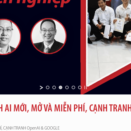
 AI MỚI, MỞ VÀ MIỄN PHÍ, CẠNH TRAN
HÍ, CẠNH TRANH OpenAI & GOOGLE