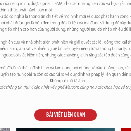
của riêng mình, được gọi là LLaMA, cho các nhà nghiên cứu và học giả, như
m chính thức phát hành bản mới.
 đó có nghĩa là thông tin chi tiết về mô hình mới sẽ được phát hành công kh
mới nhất được gọi là hộp đen trong đó dữ liệu và mã được sử dụng để xây d
 tiếp nhận cao hơn của người dùng, những người sau đó nhập nhiều dữ liệu 
hiên cứu và nhà phát triển phát hiện và giải quyết các lỗi, đồng thời cải 
ều năm giám sát về nhiều vụ bê bối về quyền riêng tư và thông tin sai lệch.
ngược với việc kiếm tiền, nhưng các chuyên gia tin rằng các tập đoàn cũng c
 mở, đó là có thể bị định hình và lạm dụng bởi những kẻ xấu. Chẳng hạn, cá
uyến tạo ra. Ngoài ra còn có các rủi ro về quy định và pháp lý liên quan đến 
ác thông tin thú vị cập nhật về nghề Marcom cũng như các khóa học về truy
BÀI VIẾT LIÊN QUAN