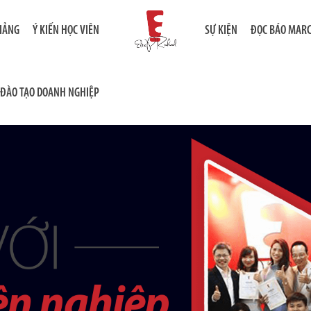
GIẢNG
Ý KIẾN HỌC VIÊN
SỰ KIỆN
ĐỌC BÁO MAR
ĐÀO TẠO DOANH NGHIỆP