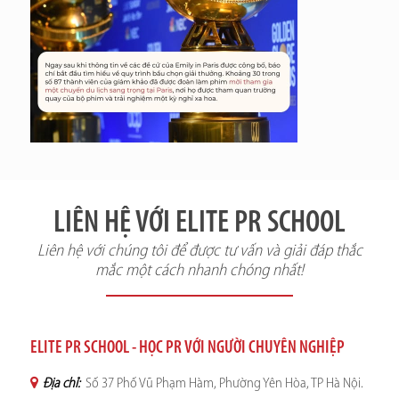
LIÊN HỆ VỚI ELITE PR SCHOOL
Liên hệ với chúng tôi để được tư vấn và giải đáp thắc
mắc một cách nhanh chóng nhất!
ELITE PR SCHOOL - HỌC PR VỚI NGƯỜI CHUYÊN NGHIỆP
Địa chỉ:
Số 37 Phố Vũ Phạm Hàm, Phường Yên Hòa, TP Hà Nội.