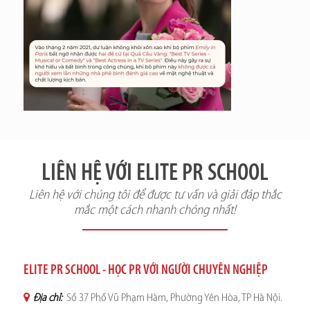
LIÊN HỆ VỚI ELITE PR SCHOOL
Liên hệ với chúng tôi để được tư vấn và giải đáp thắc
mắc một cách nhanh chóng nhất!
ELITE PR SCHOOL - HỌC PR VỚI NGƯỜI CHUYÊN NGHIỆP
Địa chỉ:
Số 37 Phố Vũ Phạm Hàm, Phường Yên Hòa, TP Hà Nội.