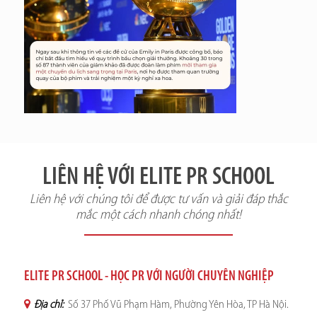
LIÊN HỆ VỚI ELITE PR SCHOOL
Liên hệ với chúng tôi để được tư vấn và giải đáp thắc
mắc một cách nhanh chóng nhất!
ELITE PR SCHOOL - HỌC PR VỚI NGƯỜI CHUYÊN NGHIỆP
Địa chỉ:
Số 37 Phố Vũ Phạm Hàm, Phường Yên Hòa, TP Hà Nội.