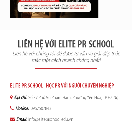
LIÊN HỆ VỚI ELITE PR SCHOOL
Liên hệ với chúng tôi để được tư vấn và giải đáp thắc
mắc một cách nhanh chóng nhất!
ELITE PR SCHOOL - HỌC PR VỚI NGƯỜI CHUYÊN NGHIỆP
Địa chỉ:
Số 37 Phố Vũ Phạm Hàm, Phường Yên Hòa, TP Hà Nội.
Hotline:
0967507843
Email:
info@eliteprschool.edu.vn