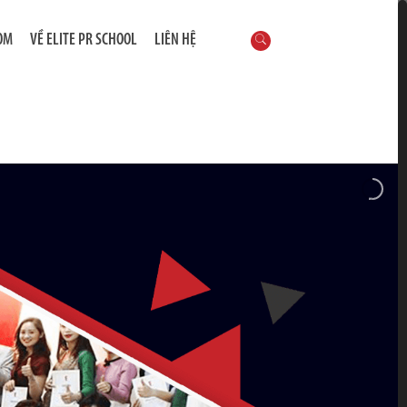
OM
VỀ ELITE PR SCHOOL
LIÊN HỆ