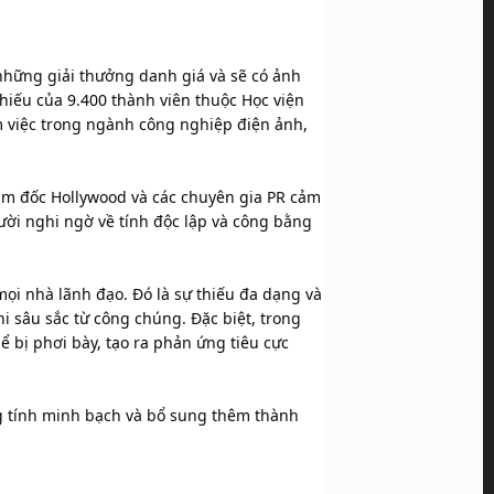
hững giải thưởng danh giá và sẽ có ảnh 
hiếu của 9.400 thành viên thuộc Học viện 
m việc trong ngành công nghiệp điện ảnh, 
ám đốc Hollywood và các chuyên gia PR cảm 
ời nghi ngờ về tính độc lập và công bằng 
i nhà lãnh đạo. Đó là sự thiếu đa dạng và 
 sâu sắc từ công chúng. Đặc biệt, trong 
 bị phơi bày, tạo ra phản ứng tiêu cực 
ng tính minh bạch và bổ sung thêm thành 