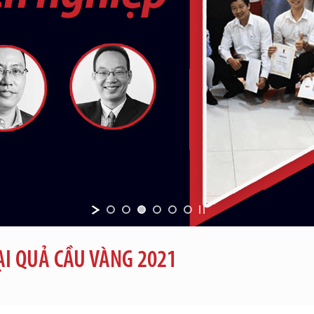
TẠI QUẢ CẦU VÀNG 2021