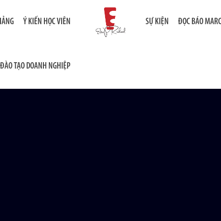
GIẢNG
Ý KIẾN HỌC VIÊN
SỰ KIỆN
ĐỌC BÁO MAR
ĐÀO TẠO DOANH NGHIỆP