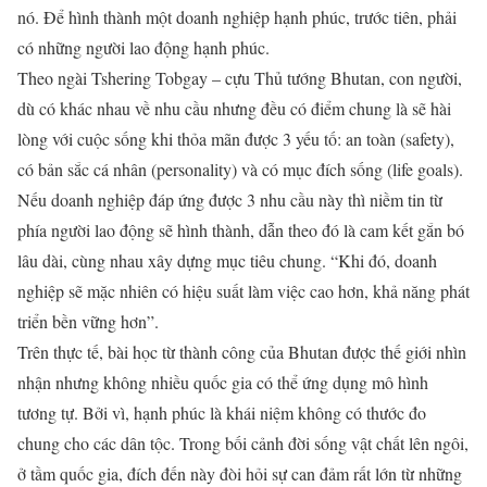
nó. Để hình thành một doanh nghiệp hạnh phúc, trước tiên, phải
có những người lao động hạnh phúc.
Theo ngài Tshering Tobgay – cựu Thủ tướng Bhutan, con người,
dù có khác nhau về nhu cầu nhưng đều có điểm chung là sẽ hài
lòng với cuộc sống khi thỏa mãn được 3 yếu tố: an toàn (safety),
có bản sắc cá nhân (personality) và có mục đích sống (life goals).
Nếu doanh nghiệp đáp ứng được 3 nhu cầu này thì niềm tin từ
phía người lao động sẽ hình thành, dẫn theo đó là cam kết gắn bó
lâu dài, cùng nhau xây dựng mục tiêu chung. “Khi đó, doanh
nghiệp sẽ mặc nhiên có hiệu suất làm việc cao hơn, khả năng phát
triển bền vững hơn”.
Trên thực tế, bài học từ thành công của Bhutan được thế giới nhìn
nhận nhưng không nhiều quốc gia có thể ứng dụng mô hình
tương tự. Bởi vì, hạnh phúc là khái niệm không có thước đo
chung cho các dân tộc. Trong bối cảnh đời sống vật chất lên ngôi,
ở tầm quốc gia, đích đến này đòi hỏi sự can đảm rất lớn từ những