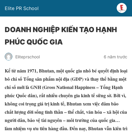
Elite PR School
DOANH NGHIỆP KIẾN TẠO HẠNH
PHÚC QUỐC GIA
Eliteprschool
6 năm trước
Kể từ năm 1971, Bhutan, một quốc gia nhỏ bé quyết định loại
bỏ chỉ số Tổng sản phẩm nội địa (GDP) và thay thế bằng một
chỉ số mới là GNH (Gross National Happiness – Tổng Hạnh
phúc Quốc dân), rất nhiều chuyên gia kinh tế sững sờ. Bởi vì,
không coi trọng giá trị kinh tế, Bhutan xem việc đảm bảo
chất lượng đời sống tinh thần – thể chất, văn hóa – xã hội của
người dân, bảo vệ tài nguyên – môi trường của quốc gia…
làm nhiệm vụ ưu tiên hàng đầu. Đến nay, Bhutan vẫn kiên trì