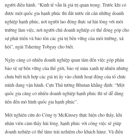
người điều hành. “Kinh tế vẫn là giá trị quan trọng. Trước khi có
được một quốc gia hạnh phúc thì đất nước rất cần những doanh
nghiệp hạnh phúc, nơi người lao động thực sự hài lòng với môi
trường làm việc, nơi người chủ doanh nghiệp có thể đóng góp cho
sự phát triển và bảo tồn các giá trị bền vững của môi trường, xã
hội”, ngài Tshering Tobgay cho biết.
Ngày càng có nhiều doanh nghiệp quan tâm đến việc góp phần
bảo vệ sự bền vững của thế giới, bảo vệ màu xanh tự nhiên nhưng
chưa biết tích hợp các giá trị ấy vào chính hoạt động của tổ chức
mình đang vận hành. Cựu Thủ tướng Bhutan khẳng định: “Một
quốc gia càng có nhiều doanh nghiệp hạnh phúc thì sẽ dễ dàng
tiến đến mô hình quốc gia hạnh phúc”.
Một nghiên cứu do Công ty McKinsey thực hiện cho thấy, khi
nhân viên cảm thấy hài lòng, hạnh phúc với công việc sẽ giúp
doanh nghiệp có thể tăng trải nghiệm cho khách hàng. Và điều