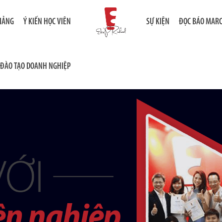
GIẢNG
Ý KIẾN HỌC VIÊN
SỰ KIỆN
ĐỌC BÁO MAR
ĐÀO TẠO DOANH NGHIỆP