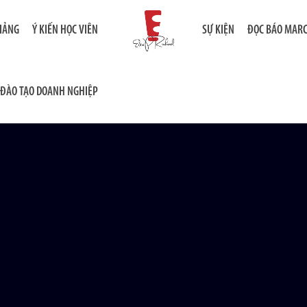
GIẢNG
Ý KIẾN HỌC VIÊN
SỰ KIỆN
ĐỌC BÁO MAR
ĐÀO TẠO DOANH NGHIỆP