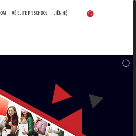
COM
VỀ ELITE PR SCHOOL
LIÊN HỆ