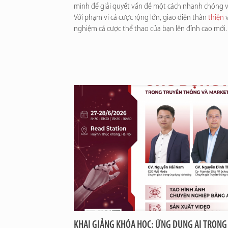
mình để giải quyết vấn đề một cách nhanh chóng và
Với phạm vi cá cược rộng lớn, giao diện thân
thiện
v
nghiệm cá cược thể thao của bạn lên đỉnh cao mới.
KHAI GIẢNG KHÓA HỌC: ỨNG DỤNG AI TRONG