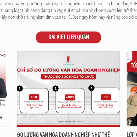
 hiệu quả. Với phương châm đặt trải nghiệm khách hàng lên hàng đầu, KUBet
à hàng loạt tính năng đáng tin cậy, KUBet đã nhanh chóng vươn lên trở thàn
 Hãy đón chờ trải nghiệm đỉnh cao tại KUBet ngay hôm nay và nâng cao trò c
BÀI VIẾT LIÊN QUAN
ĐO LƯỜNG VĂN HÓA DOANH NGHIỆP NHƯ THẾ
LỚP 