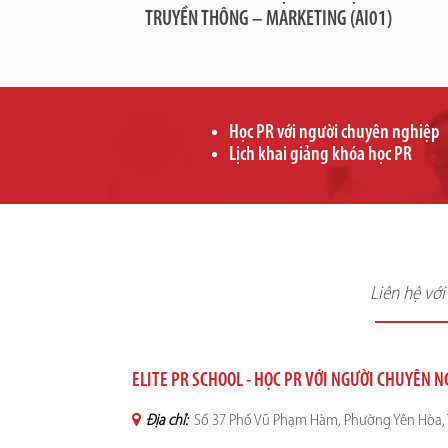
TRUYỀN THÔNG – MARKETING (AI01)
Học PR với người chuyên nghiệp
Lịch khai giảng khóa học PR
Liên hệ vớ
ELITE PR SCHOOL - HỌC PR VỚI NGƯỜI CHUYÊN 
Địa chỉ:
Số 37 Phố Vũ Phạm Hàm, Phường Yên Hòa, 