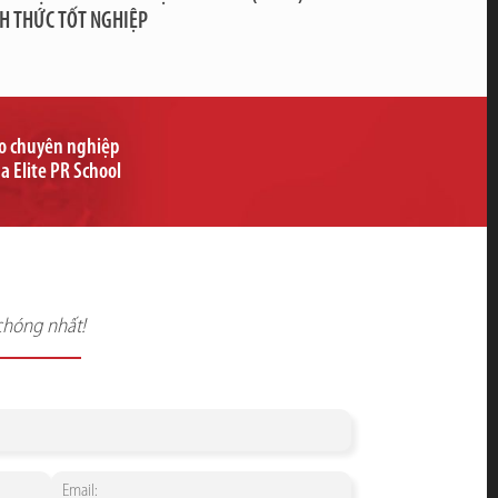
H THỨC TỐT NGHIỆP
ạo chuyên nghiệp
ủa Elite PR School
chóng nhất!