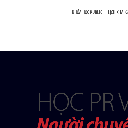
KHÓA HỌC PUBLIC
LỊCH KHAI 