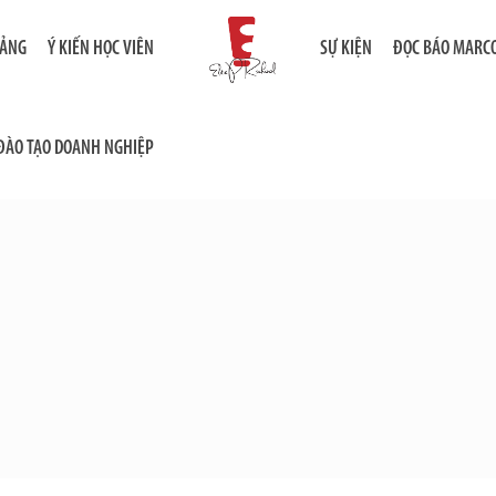
IẢNG
Ý KIẾN HỌC VIÊN
SỰ KIỆN
ĐỌC BÁO MARC
ĐÀO TẠO DOANH NGHIỆP