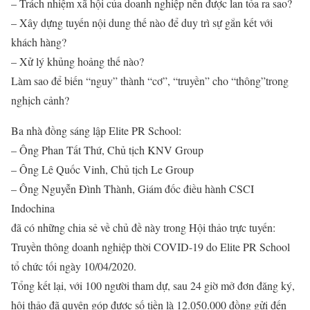
– Trách nhiệm xã hội của doanh nghiệp nên được lan tỏa ra sao?
– Xây dựng tuyến nội dung thế nào để duy trì sự gắn kết với
khách hàng?
– Xử lý khủng hoảng thế nào?
Làm sao để biến “nguy” thành “cơ”, “truyền” cho “thông”trong
nghịch cảnh?
Ba nhà đồng sáng lập Elite PR School:
– Ông Phan Tất Thứ, Chủ tịch KNV Group
– Ông Lê Quốc Vinh, Chủ tịch Le Group
– Ông Nguyễn Đình Thành, Giám đốc điều hành CSCI
Indochina
đã có những chia sẻ về chủ đề này trong Hội thảo trực tuyến:
Truyền thông doanh nghiệp thời COVID-19 do Elite PR School
tổ chức tối ngày 10/04/2020.
Tổng kết lại, với 100 người tham dự, sau 24 giờ mở đơn đăng ký,
hội thảo đã quyên góp được số tiền là 12.050.000 đồng gửi đến