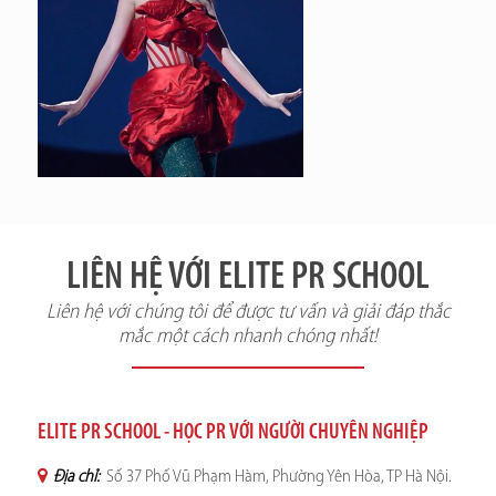
LIÊN HỆ VỚI ELITE PR SCHOOL
Liên hệ với chúng tôi để được tư vấn và giải đáp thắc
mắc một cách nhanh chóng nhất!
ELITE PR SCHOOL - HỌC PR VỚI NGƯỜI CHUYÊN NGHIỆP
Địa chỉ:
Số 37 Phố Vũ Phạm Hàm, Phường Yên Hòa, TP Hà Nội.